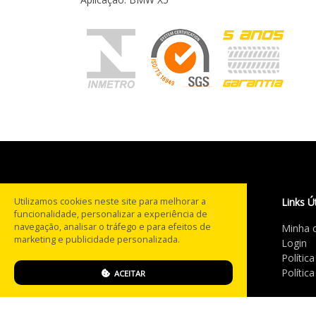
Utilizamos cookies neste site para melhorar a
Links Ú
funcionalidade, personalizar a experiência de
navegação, analisar o tráfego e para efeitos de
Minha 
Com mais de 20 anos na
marketing e publicidade personalizada.
Login
estrada, a PneusBH® tornou-
Polític
se referência no segmento de
Polític
ACEITAR
pneus multimarcas em MG.