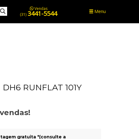
Vendas
Menu
3441-5544
(31)
 DH6 RUNFLAT 101Y
evendas!
tagem gratuita *(consulte a