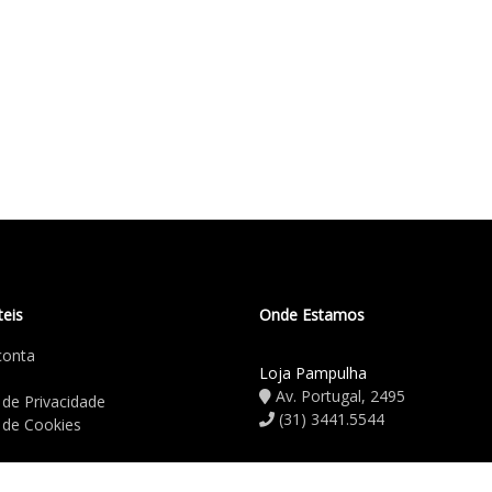
teis
Onde Estamos
conta
Loja Pampulha
Av. Portugal, 2495
a de Privacidade
(31) 3441.5544
a de Cookies