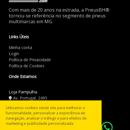
Com mais de 20 anos na estrada, a PneusBH®
tornou-se referência no segmento de pneus
multimarcas em MG.
Links Úteis
Minha conta
Login
Política de Privacidade
Política de Cookies
Onde Estamos
Loja Pampulha
Av. Portugal, 2495
(31) 3441.5544
Utilizamos cookies neste site para melhorar a
funcionalidade, personalizar a experiência de
Horário de Funcionamento
navegação, analisar o tráfego e para efeitos de
marketing e publicidade personalizada.
08:00 às 18:00
Seg a Sex: