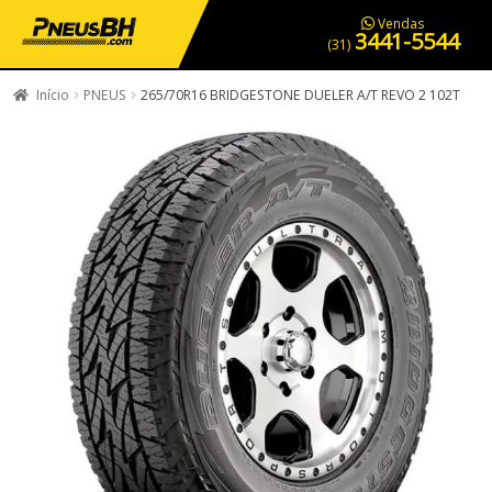
PNEUS EM OFERTA
SERVIÇOS AUTOMOTIVOS
NOSSA LOJA
Vendas
3441-5544
(31)
Início
PNEUS
265/70R16 BRIDGESTONE DUELER A/T REVO 2 102T