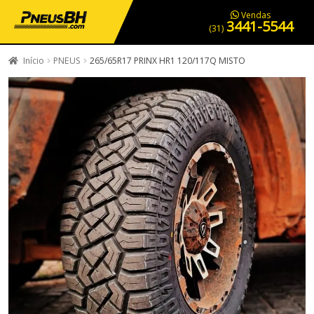
PNEUS EM OFERTA
SERVIÇOS AUTOMOTIVOS
NOSSA LOJA
Vendas
3441-5544
(31)
Início
PNEUS
265/65R17 PRINX HR1 120/117Q MISTO