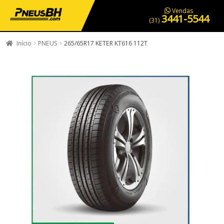
PNEUS EM OFERTA
SERVIÇOS AUTOMOTIVOS
NOSSA LOJA
Vendas
3441-5544
(31)
Início
PNEUS
265/65R17 KETER KT616 112T