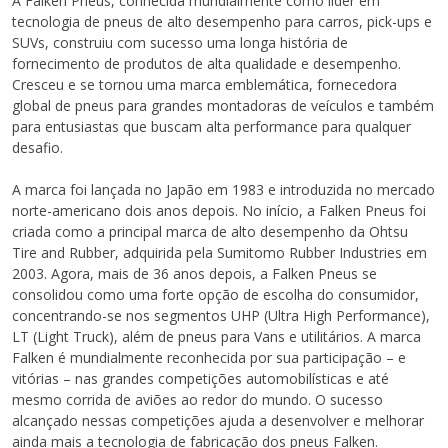
A Falken Pneus, conhecida mundialmente como líder em
tecnologia de pneus de alto desempenho para carros, pick-ups e
SUVs, construiu com sucesso uma longa história de
fornecimento de produtos de alta qualidade e desempenho.
Cresceu e se tornou uma marca emblemática, fornecedora
global de pneus para grandes montadoras de veículos e também
para entusiastas que buscam alta performance para qualquer
desafio.
A marca foi lançada no Japão em 1983 e introduzida no mercado
norte-americano dois anos depois. No início, a Falken Pneus foi
criada como a principal marca de alto desempenho da Ohtsu
Tire and Rubber, adquirida pela Sumitomo Rubber Industries em
2003. Agora, mais de 36 anos depois, a Falken Pneus se
consolidou como uma forte opção de escolha do consumidor,
concentrando-se nos segmentos UHP (Ultra High Performance),
LT (Light Truck), além de pneus para Vans e utilitários. A marca
Falken é mundialmente reconhecida por sua participação – e
vitórias – nas grandes competições automobilísticas e até
mesmo corrida de aviões ao redor do mundo. O sucesso
alcançado nessas competições ajuda a desenvolver e melhorar
ainda mais a tecnologia de fabricação dos pneus Falken.