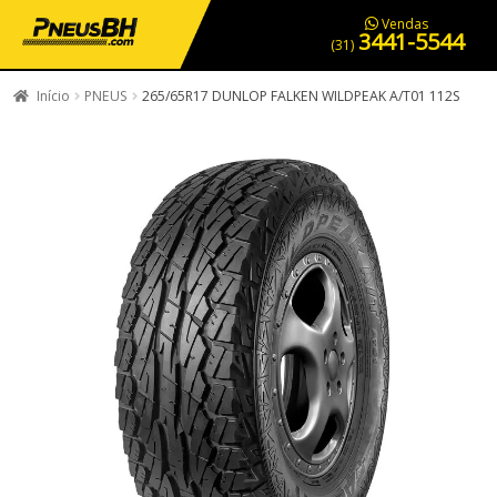
PNEUS EM OFERTA
SERVIÇOS AUTOMOTIVOS
NOSSA LOJA
Vendas
3441-5544
(31)
Início
PNEUS
265/65R17 DUNLOP FALKEN WILDPEAK A/T01 112S