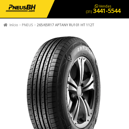
PNEUS EM OFERTA
SERVIÇOS AUTOMOTIVOS
NOSSA LOJA
Vendas
3441-5544
(31)
Início
PNEUS
265/65R17 APTANY RU101 HT 112T