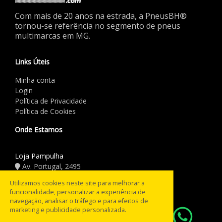
Com mais de 20 anos na estrada, a PneusBH®
tornou-se referência no segmento de pneus
multimarcas em MG.
Links Úteis
Minha conta
Login
Política de Privacidade
Política de Cookies
Onde Estamos
Loja Pampulha
Av. Portugal, 2495
(31) 3441.5544
Utilizamos cookies neste site para melhorar a
funcionalidade, personalizar a experiência de
Horário de Funcionamento
navegação, analisar o tráfego e para efeitos de
marketing e publicidade personalizada.
08:00 às 18:00
Seg a Sex: