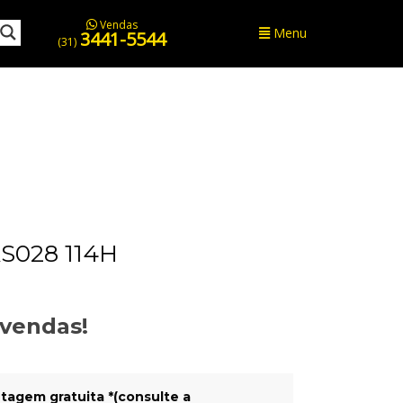
Vendas
Menu
3441-5544
(31)
S028 114H
evendas!
tagem gratuita *(consulte a