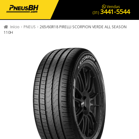
PNEUS EM OFERTA
SERVIÇOS AUTOMOTIVOS
NOSSA LOJA
Vendas
3441-5544
(31)
Início
PNEUS
265/60R18 PIRELLI SCORPION VERDE ALL SEASON
110H