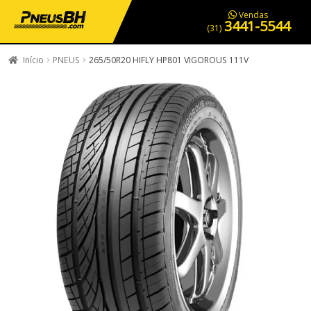
PNEUS EM OFERTA
SERVIÇOS AUTOMOTIVOS
NOSSA LOJA
Vendas
3441-5544
(31)
Início
PNEUS
265/50R20 HIFLY HP801 VIGOROUS 111V