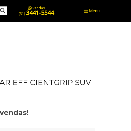
Vendas
Menu
3441-5544
(31)
R EFFICIENTGRIP SUV
evendas!