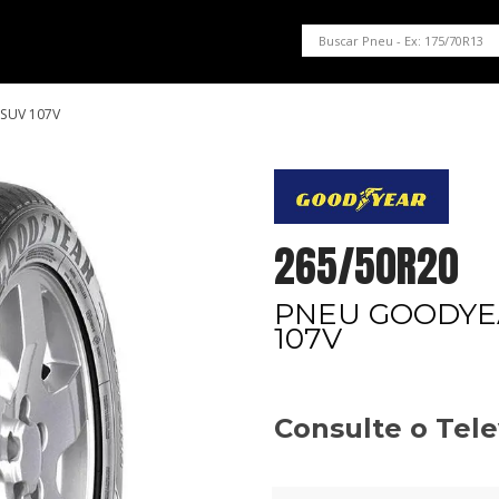
PNEUS EM OFERTA
SERVIÇOS AUTOMOTIVOS
NOSSA LOJA
 SUV 107V
265/50R20
PNEU GOODYEA
107V
Consulte o Tel