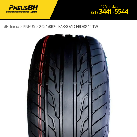
PNEUS EM OFERTA
SERVIÇOS AUTOMOTIVOS
NOSSA LOJA
Vendas
3441-5544
(31)
Início
PNEUS
265/50R20 FARROAD FRD88 111W