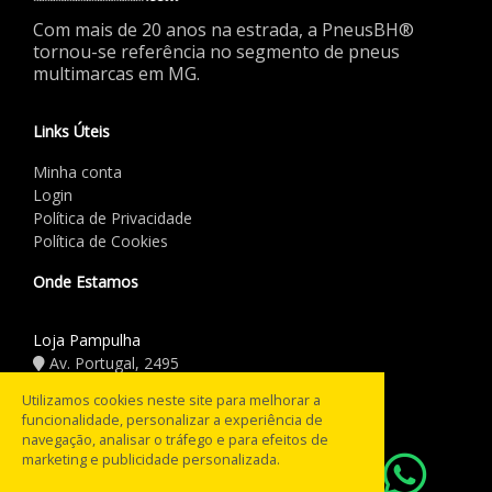
Com mais de 20 anos na estrada, a PneusBH®
tornou-se referência no segmento de pneus
multimarcas em MG.
Links Úteis
Minha conta
Login
Política de Privacidade
Política de Cookies
Onde Estamos
Loja Pampulha
Av. Portugal, 2495
(31) 3441.5544
Utilizamos cookies neste site para melhorar a
funcionalidade, personalizar a experiência de
Horário de Funcionamento
navegação, analisar o tráfego e para efeitos de
marketing e publicidade personalizada.
08:00 às 18:00
Seg a Sex: