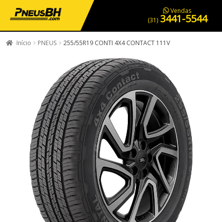
PNEUS EM OFERTA
SERVIÇOS AUTOMOTIVOS
NOSSA LOJA
Vendas
3441-5544
(31)
Início
PNEUS
255/55R19 CONTI 4X4 CONTACT 111V