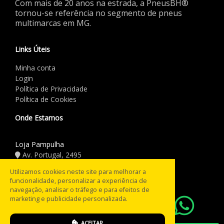
Com mais de 20 anos na estrada, a PneusBH®
tornou-se referência no segmento de pneus
multimarcas em MG.
Links Úteis
Minha conta
Login
Política de Privacidade
Política de Cookies
Onde Estamos
Loja Pampulha
Av. Portugal, 2495
(31) 3441.5544
Utilizamos cookies neste site para melhorar a
funcionalidade, personalizar a experiência de
Horário de Funcionamento
navegação, analisar o tráfego e para efeitos de
marketing e publicidade personalizada.
08:00 às 18:00
Seg a Sex:
08:00 às 12:00
Sáb:
ACEITAR