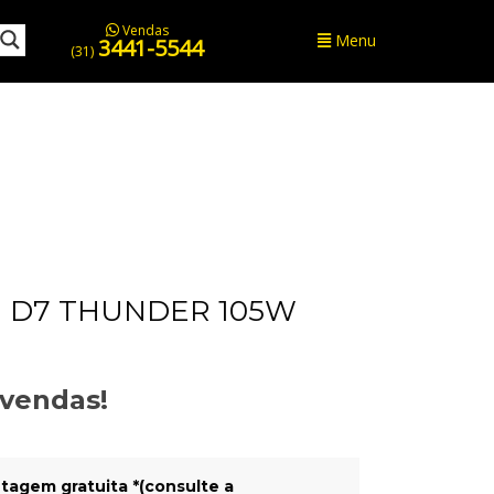
Vendas
Menu
3441-5544
(31)
 D7 THUNDER 105W
evendas!
tagem gratuita *(consulte a