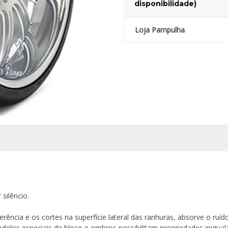
disponibilidade)
Loja Pampulha
silêncio.
rência e os cortes na superfície lateral das ranhuras, absorve o ruído
odelos especiais de bloco e ombros possibilitam propriedades inigu