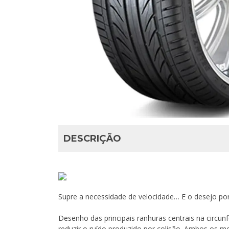
DESCRIÇÃO
Supre a necessidade de velocidade… E o desejo por 
Desenho das principais ranhuras centrais na circunfe
reduzir o ruído produzido por colisão. Ambos os m