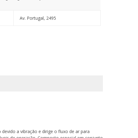
Av. Portugal, 2495
 devido a vibração e dirige o fluxo de ar para
aláveis de operação. Composto especial em conjunto