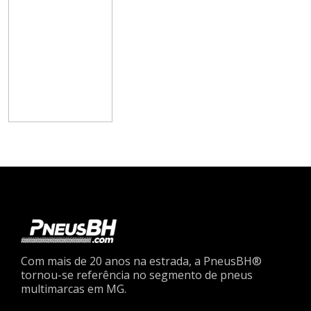
Com mais de 20 anos na estrada, a PneusBH®
tornou-se referência no segmento de pneus
multimarcas em MG.