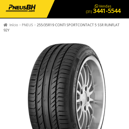
PNEUS EM OFERTA
SERVIÇOS AUTOMOTIVOS
NOSSA LOJA
Vendas
3441-5544
(31)
Início
PNEUS
255/35R19 CONTI SPORTCONTACT 5 SSR RUNFLAT
92Y