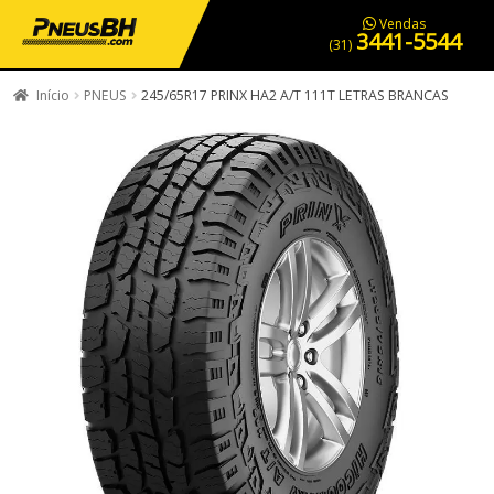
PNEUS EM OFERTA
SERVIÇOS AUTOMOTIVOS
NOSSA LOJA
Vendas
3441-5544
(31)
Início
PNEUS
245/65R17 PRINX HA2 A/T 111T LETRAS BRANCAS