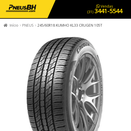
PNEUS EM OFERTA
SERVIÇOS AUTOMOTIVOS
NOSSA LOJA
Vendas
3441-5544
(31)
Início
PNEUS
245/60R18 KUMHO KL33 CRUGEN 105T