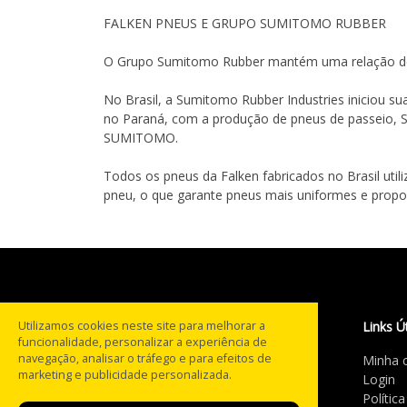
FALKEN PNEUS E GRUPO SUMITOMO RUBBER
O Grupo Sumitomo Rubber mantém uma relação de 
No Brasil, a Sumitomo Rubber Industries iniciou 
no Paraná, com a produção de pneus de passeio, 
SUMITOMO.
Todos os pneus da Falken fabricados no Brasil uti
pneu, o que garante pneus mais uniformes e propor
Utilizamos cookies neste site para melhorar a
Links Ú
funcionalidade, personalizar a experiência de
navegação, analisar o tráfego e para efeitos de
Minha 
Com mais de 20 anos na
marketing e publicidade personalizada.
Login
estrada, a PneusBH® tornou-
Polític