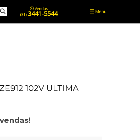
Vendas
Menu
3441-5544
(31)
ZE912 102V ULTIMA
evendas!