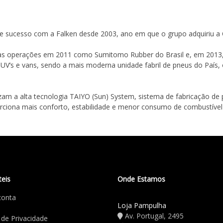
sucesso com a Falken desde 2003, ano em que o grupo adquiriu a 
suas operações em 2011 como Sumitomo Rubber do Brasil e, em 2013,
SUV’s e vans, sendo a mais moderna unidade fabril de pneus do Paí
lizam a alta tecnologia TAIYO (Sun) System, sistema de fabricação 
ciona mais conforto, estabilidade e menor consumo de combustível p
teis
Onde Estamos
conta
Loja Pampulha
Av. Portugal, 2495
a de Privacidade