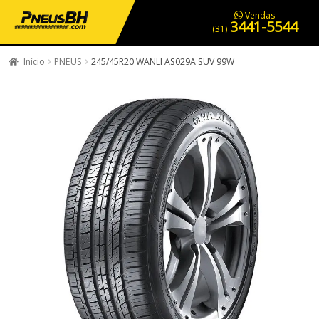
PNEUS EM OFERTA
SERVIÇOS AUTOMOTIVOS
NOSSA LOJA
Vendas
3441-5544
(31)
Início
PNEUS
245/45R20 WANLI AS029A SUV 99W