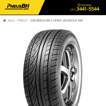
PNEUS EM OFERTA
SERVIÇOS AUTOMOTIVOS
NOSSA LOJA
Vendas
3441-5544
(31)
Início
PNEUS
245/45R20 HIFLY HP801 VIGOROUS 99Y