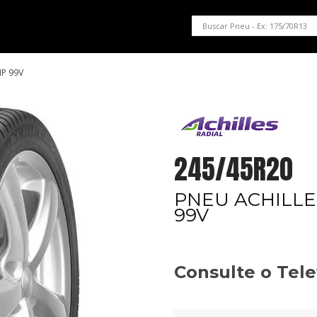
PNEUS EM OFERTA
SERVIÇOS AUTOMOTIVOS
NOSSA LOJA
P 99V
245/45R20
PNEU ACHILL
99V
Consulte o Tel