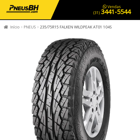
PNEUS EM OFERTA
SERVIÇOS AUTOMOTIVOS
NOSSA LOJA
Vendas
3441-5544
(31)
Início
PNEUS
235/75R15 FALKEN WILDPEAK AT01 104S