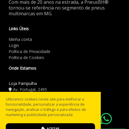
Com mais de 20 anos na estrada, a PneusBH®
tornou-se referência no segmento de pneus
multimarcas em MG.
Links Úteis
Minha conta
Login
Política de Privacidade
Política de Cookies
Onde Estamos
Loja Pampulha
Av. Portugal, 2495
(31) 3441.5544
Utilizamos cookies neste site para melhorar a
funcionalidade, personalizar a experiência de
Horário de Funcionamento
navegação, analisar o tráfego e para efeitos de
marketing e publicidade personalizada.
08:00 às 18:00
Seg a Sex:
08:00 às 12:00
Sáb:
ACEITAR