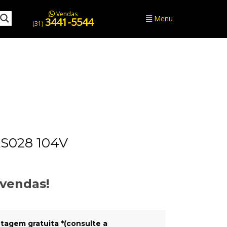
Vendas
Menu
3441-5544
(31)
S028 104V
evendas!
tagem gratuita *(consulte a