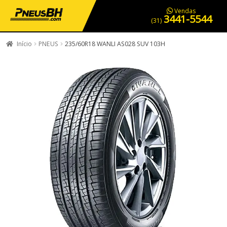
PNEUS EM OFERTA
SERVIÇOS AUTOMOTIVOS
NOSSA LOJA
Vendas
3441-5544
(31)
Início
PNEUS
235/60R18 WANLI AS028 SUV 103H