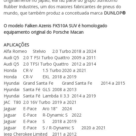
originalmente no Japão, ela faz parte do grupo Sumitomo
Rubber Industries, um dos maiores fabricantes de pneus do
mundo, que também produz a conceituada marca
DUNLOP®
O modelo Falken Azenis FK510A SUV é homologado
equipamento original do Porsche Macan
APLICAÇÕES
Alfa Romeo
Stelvio
2.0 Turbo
2018 a 2024
Audi
Q5
2.0 T FSI Turbo Quattro
2009 a 2011
Audi
Q5
2.0 TFSI Turbo Quattro
2012 a 2014
Honda
CR-V
1.5 Turbo
2020 a 2021
Honda
CR-V
EXL
2018 a 2019
Hyundai
Grand Santa Fe
Grand Santa Fe
2014 a 2015
Hyundai
Santa Fé
GLS
2008 a 2013
Hyundai
Santa Fé
Lambda II 3.3
2014 a 2019
JAC
T80
2.0 16V Turbo
2019 a 2021
Jaguar
E-Pace
Aro 18"
2024
Jaguar
E-Pace
R-Dynamic S
2022
Jaguar
E-Pace
S
2018 a 2019
Jaguar
E-Pace
S / R-Dynamic S
2020 a 2021
Jeep
Cherokee
Limited
2011 a 2012