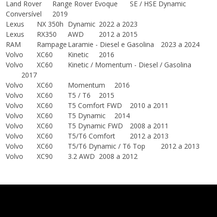
Land Rover
Range Rover Evoque
SE / HSE Dynamic
Conversível
2019
Lexus
NX 350h
Dynamic
2022 a 2023
Lexus
RX350
AWD
2012 a 2015
RAM
Rampage
Laramie - Diesel e Gasolina
2023 a 2024
Volvo
XC60
Kinetic
2016
Volvo
XC60
Kinetic / Momentum - Diesel / Gasolina
2017
Volvo
XC60
Momentum
2016
Volvo
XC60
T5 / T6
2015
Volvo
XC60
T5 Comfort FWD
2010 a 2011
Volvo
XC60
T5 Dynamic
2014
Volvo
XC60
T5 Dynamic FWD
2008 a 2011
Volvo
XC60
T5/T6 Comfort
2012 a 2013
Volvo
XC60
T5/T6 Dynamic / T6 Top
2012 a 2013
Volvo
XC90
3.2 AWD
2008 a 2012