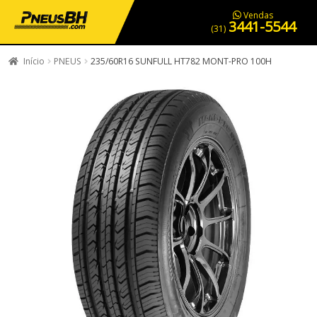
PNEUS EM OFERTA
SERVIÇOS AUTOMOTIVOS
NOSSA LOJA
Vendas
3441-5544
(31)
Início
PNEUS
235/60R16 SUNFULL HT782 MONT-PRO 100H