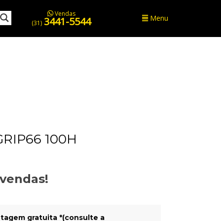
Vendas
Menu
3441-5544
(31)
GRIP66 100H
evendas!
tagem gratuita *(consulte a