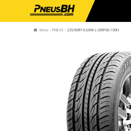
Início
PNEUS
235/60R16 ILINK L-GRIP66 100H