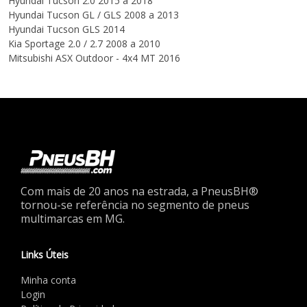
Hyundai
Tucson
2.0
2015 a 2018
Hyundai
Tucson
GL / GLS
2008 a 2013
Hyundai
Tucson
GLS
2014
Kia
Sportage
2.0 / 2.7
2008 a 2010
Mitsubishi
ASX
Outdoor - 4x4 MT
2016
Com mais de 20 anos na estrada, a PneusBH®
tornou-se referência no segmento de pneus
multimarcas em MG.
Links Úteis
Minha conta
Login