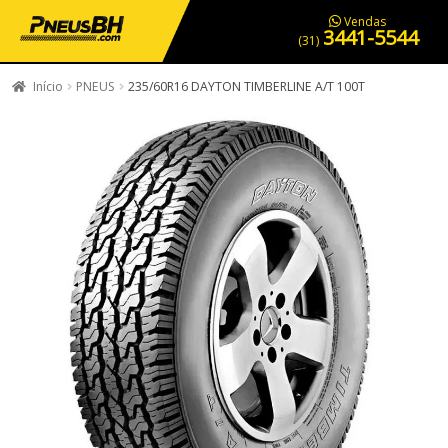
PNEUS EM OFERTA
SERVIÇOS AUTOMOTIVOS
NOSSA LOJA
Vendas
3441-5544
(31)
Início
PNEUS
235/60R16 DAYTON TIMBERLINE A/T 100T