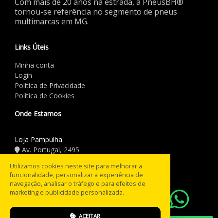
Com mais de 20 anos na estrada, a PneusBH®
tornou-se referência no segmento de pneus
multimarcas em MG.
Links Úteis
Minha conta
Login
Política de Privacidade
Política de Cookies
Onde Estamos
Loja Pampulha
Av. Portugal, 2495
(31) 3441.5544
Utilizamos cookies neste site para melhorar a
funcionalidade, personalizar a experiência de
Horário de Funcionamento
navegação, analisar o tráfego e para efeitos de
marketing e publicidade personalizada.
08:00 às 18:00
Seg a Sex:
08:00 às 12:00
Sáb:
ACEITAR