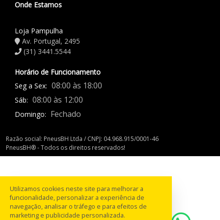
Onde Estamos
Loja Pampulha
Av. Portugal, 2495
(31) 3441.5544
Horário de Funcionamento
08:00 às 18:00
Seg a Sex:
08:00 às 12:00
Sáb:
Fechado
Domingo:
Razão social: PneusBH Ltda / CNPJ: 04.968.915/0001-46
PneusBH® - Todos os direitos reservados!
Utilizamos cookies neste site para melhorar a
funcionalidade, personalizar a experiência de
navegação, analisar o tráfego e para efeitos de
marketing e publicidade personalizada.