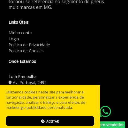
tornou-se referência no segmento de pneus
multimarcas em MG.
Links Úteis
Minha conta
Login
Política de Privacidade
Política de Cookies
Onde Estamos
Loja Pampulha
Av. Portugal, 2495
(31) 3441.5544
Utilizamos cookies neste site para melhorar a
funcionalidade, personalizar a experiência de
Horário de Funcionamento
navegação, analisar o tráfego e para efeitos de
marketing e publicidade personalizada.
08:00 às 18:00
Seg a Sex:
08:00 às 12:00
Sáb:
ACEITAR
Fechado
Falar com vendedor
Domingo: