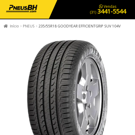
PNEUS EM OFERTA
SERVIÇOS AUTOMOTIVOS
NOSSA LOJA
Vendas
3441-5544
(31)
Início
PNEUS
235/55R18 GOODYEAR EFFICIENTGRIP SUV 104V