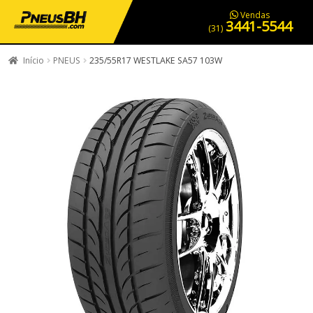
PNEUS EM OFERTA
SERVIÇOS AUTOMOTIVOS
NOSSA LOJA
Vendas
3441-5544
(31)
Início
PNEUS
235/55R17 WESTLAKE SA57 103W