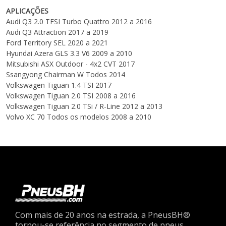
APLICAÇÕES
Audi
Q3
2.0 TFSI Turbo Quattro
2012 a 2016
Audi
Q3
Attraction
2017 a 2019
Ford
Territory
SEL
2020 a 2021
Hyundai
Azera
GLS 3.3 V6
2009 a 2010
Mitsubishi
ASX
Outdoor - 4x2 CVT
2017
Ssangyong
Chairman W
Todos
2014
Volkswagen
Tiguan
1.4 TSI
2017
Volkswagen
Tiguan
2.0 TSI
2008 a 2016
Volkswagen
Tiguan
2.0 TSi / R-Line
2012 a 2013
Volvo
XC 70
Todos os modelos
2008 a 2010
Com mais de 20 anos na estrada, a PneusBH®
tornou-se referência no segmento de pneus