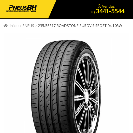
PNEUS EM OFERTA
SERVIÇOS AUTOMOTIVOS
NOSSA LOJA
Vendas
3441-5544
(31)
Início
PNEUS
235/55R17 ROADSTONE EUROVIS SPORT 04 103W