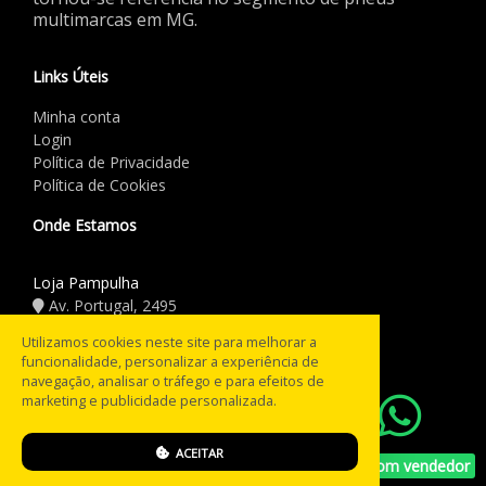
multimarcas em MG.
Links Úteis
Minha conta
Login
Política de Privacidade
Política de Cookies
Onde Estamos
Loja Pampulha
Av. Portugal, 2495
(31) 3441.5544
Utilizamos cookies neste site para melhorar a
funcionalidade, personalizar a experiência de
Horário de Funcionamento
navegação, analisar o tráfego e para efeitos de
marketing e publicidade personalizada.
08:00 às 18:00
Seg a Sex:
08:00 às 12:00
Sáb:
ACEITAR
Fechado
Falar com vendedor
Domingo: