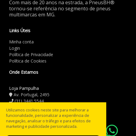
Com mais de 20 anos na estrada, a PneusBH®
tornou-se referência no segmento de pneus
multimarcas em MG.
Links Úteis
Minha conta
Login
Política de Privacidade
Política de Cookies
Onde Estamos
Loja Pampulha
Av. Portugal, 2495
(31) 3441.5544
Utilizamos cookies neste site para melhorar a
Horário de Funcionamento
funcionalidade, personalizar a experiência de
navegação, analisar o tráfego e para efeitos de
08:00 às 18:00
Seg a Sex:
marketing e publicidade personalizada.
08:00 às 12:00
Sáb: