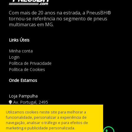
Com mais de 20 anos na estrada, a PneusBH®
tornou-se referência no segmento de pneus
multimarcas em MG.
Links Úteis
Minha conta
Login
Política de Privacidade
Política de Cookies
Onde Estamos
Loja Pampulha
Av. Portugal, 2495
(31) 3441.5544
Utilizamos cookies neste site para melhorar a
funcionalidade, personalizar a experiência de
Horário de Funcionamento
navegação, analisar o tráfego e para efeitos de
marketing e publicidade personalizada.
08:00 às 18:00
Seg a Sex: