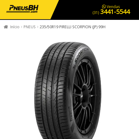
PNEUS EM OFERTA
SERVIÇOS AUTOMOTIVOS
NOSSA LOJA
Vendas
3441-5544
(31)
Início
PNEUS
235/50R19 PIRELLI SCORPION (JP) 99H