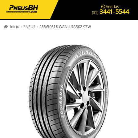
PNEUS EM OFERTA
SERVIÇOS AUTOMOTIVOS
NOSSA LOJA
Vendas
3441-5544
(31)
Início
PNEUS
235/50R18 WANLI SA302 97W