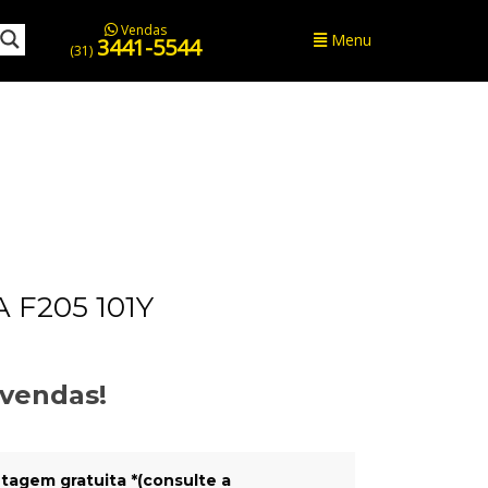
Vendas
Menu
3441-5544
(31)
 F205 101Y
evendas!
tagem gratuita *(consulte a