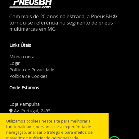
Com mais de 20 anos na estrada, a PneusBH®
tornou-se referência no segmento de pneus
multimarcas em MG.
Links Úteis
Minha conta
Login
Política de Privacidade
Política de Cookies
Onde Estamos
Loja Pampulha
Av. Portugal, 2495
(31) 3441.5544
Utilizamos cookies neste site para melhorar a
funcionalidade, personalizar a experiência de
Horário de Funcionamento
navegação, analisar o tráfego e para efeitos de
marketing e publicidade personalizada.
08:00 às 18:00
Seg a Sex: