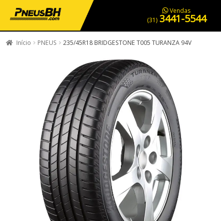
PNEUS EM OFERTA
SERVIÇOS AUTOMOTIVOS
NOSSA LOJA
Vendas
3441-5544
(31)
Início
PNEUS
235/45R18 BRIDGESTONE T005 TURANZA 94V