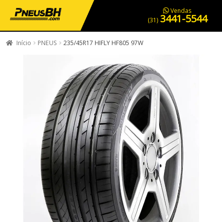
PNEUS EM OFERTA
SERVIÇOS AUTOMOTIVOS
NOSSA LOJA
Vendas
3441-5544
(31)
Início
PNEUS
235/45R17 HIFLY HF805 97W