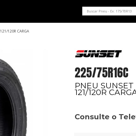
PNEUS EM OFERTA
SERVIÇOS AUTOMOTIVOS
NOSSA LOJA
 121/120R CARGA
225/75R16C
PNEU SUNSET 
121/120R CARG
Consulte o Tel