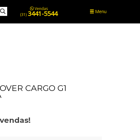
Vendas
Menu
3441-5544
(31)
OVER CARGO G1
A
evendas!