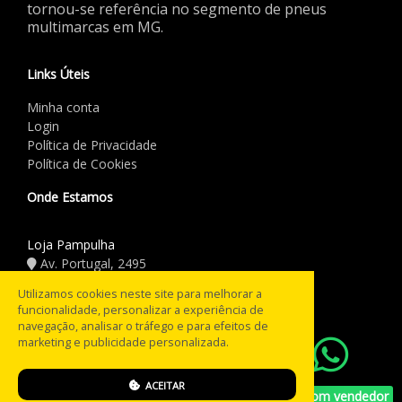
tornou-se referência no segmento de pneus
multimarcas em MG.
Links Úteis
Minha conta
Login
Política de Privacidade
Política de Cookies
Onde Estamos
Loja Pampulha
Av. Portugal, 2495
(31) 3441.5544
Utilizamos cookies neste site para melhorar a
funcionalidade, personalizar a experiência de
Horário de Funcionamento
navegação, analisar o tráfego e para efeitos de
marketing e publicidade personalizada.
08:00 às 18:00
Seg a Sex:
08:00 às 12:00
Sáb:
ACEITAR
Fechado
Falar com vendedor
Domingo: