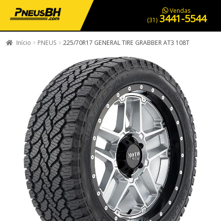
PNEUS EM OFERTA
SERVIÇOS AUTOMOTIVOS
NOSSA LOJA
Vendas
3441-5544
(31)
Início
PNEUS
225/70R17 GENERAL TIRE GRABBER AT3 108T