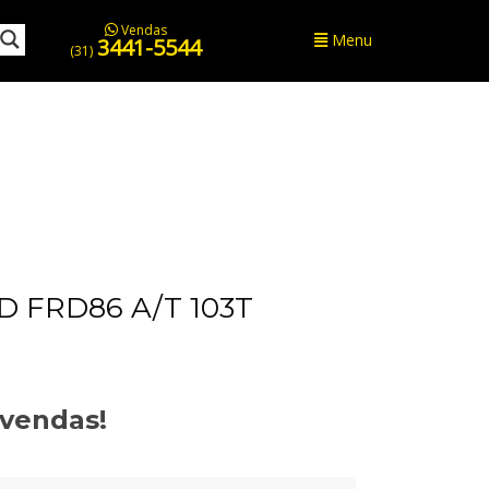
Vendas
Menu
3441-5544
(31)
 FRD86 A/T 103T
evendas!