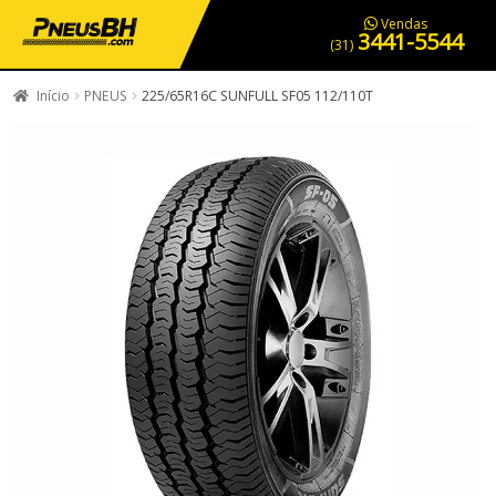
PNEUS EM OFERTA
SERVIÇOS AUTOMOTIVOS
NOSSA LOJA
Vendas
3441-5544
(31)
Início
PNEUS
225/65R16C SUNFULL SF05 112/110T