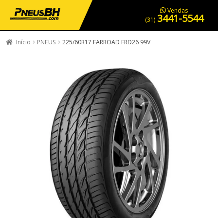
PNEUS EM OFERTA
SERVIÇOS AUTOMOTIVOS
NOSSA LOJA
Vendas
3441-5544
(31)
Início
PNEUS
225/60R17 FARROAD FRD26 99V